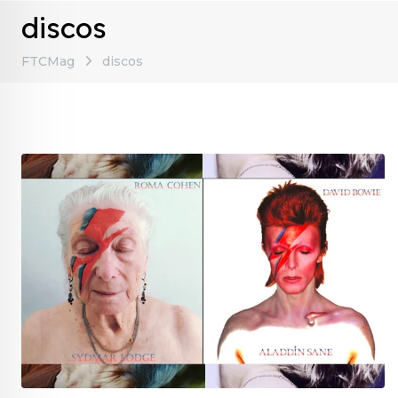
discos
FTCMag
discos