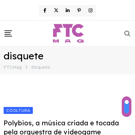
Skip
to
content
disquete
FTCMag
disquete
COOLTURA
Polybios, a música criada e tocada
pela orquestra de videogame