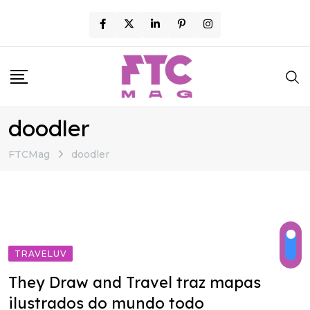
Skip
to
content
doodler
FTCMag
doodler
TRAVELUV
They Draw and Travel traz mapas
ilustrados do mundo todo