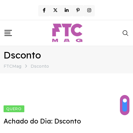
Skip
to
content
Dsconto
FTCMag
Dsconto
QUERO
Achado do Dia: Dsconto