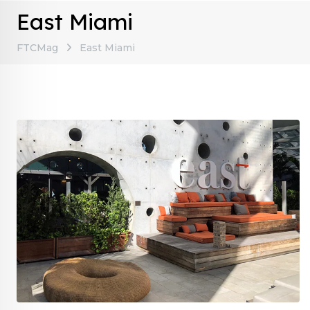
East Miami
FTCMag
East Miami