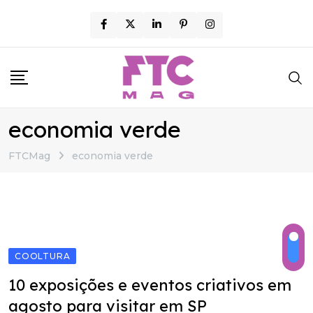
Skip
to
content
economia verde
FTCMag
economia verde
COOLTURA
10 exposições e eventos criativos em
agosto para visitar em SP