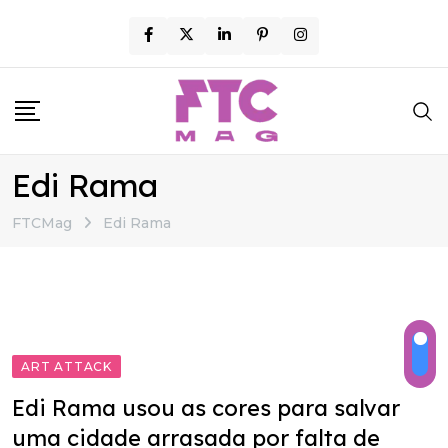
Skip
to
content
Edi Rama
FTCMag
Edi Rama
ART ATTACK
Edi Rama usou as cores para salvar
uma cidade arrasada por falta de