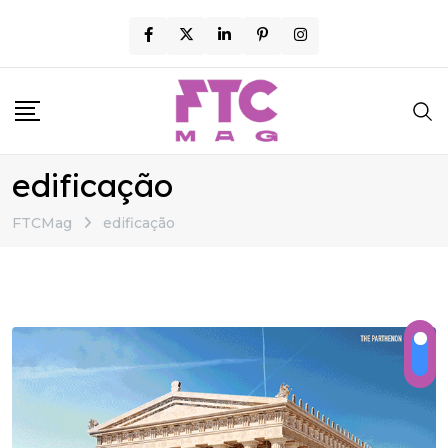
Skip
to
content
edificação
FTCMag
edificação