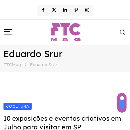
Skip
to
content
Eduardo Srur
FTCMag
Eduardo Srur
COOLTURA
10 exposições e eventos criativos em
Julho para visitar em SP