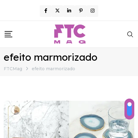
Skip
to
content
efeito marmorizado
FTCMag
efeito marmorizado