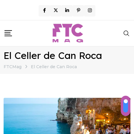
Skip
to
content
El Celler de Can Roca
FTCMag
El Celler de Can Roca