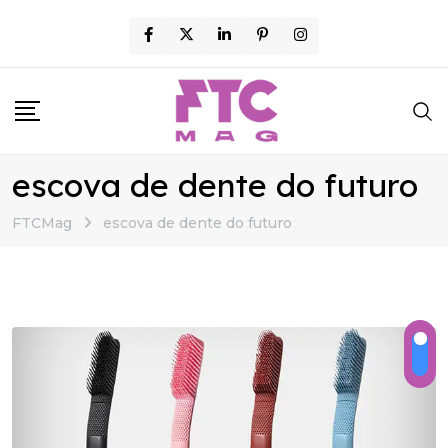
Skip
to
content
escova de dente do futuro
FTCMag
escova de dente do futuro