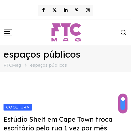
Skip
to
content
espaços públicos
FTCMag
espaços públicos
COOLTURA
Estúdio Shelf em Cape Town troca
escritório pela rua 1 vez por mês