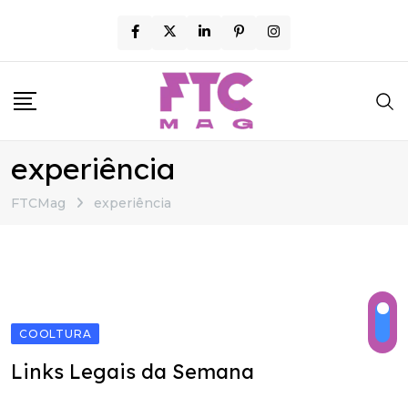
Skip
to
content
experiência
FTCMag
experiência
COOLTURA
Links Legais da Semana