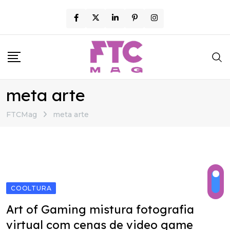
Skip
to
content
meta arte
FTCMag
meta arte
COOLTURA
Art of Gaming mistura fotografia
virtual com cenas de video game