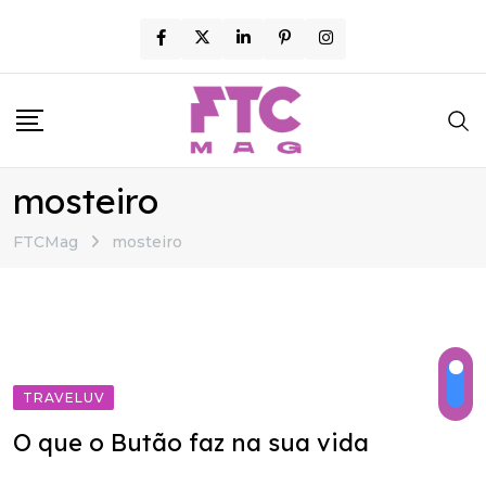
Skip
to
content
mosteiro
FTCMag
mosteiro
TRAVELUV
O que o Butão faz na sua vida