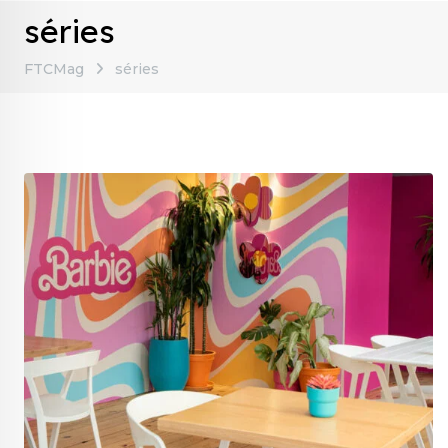
séries
FTCMag
séries