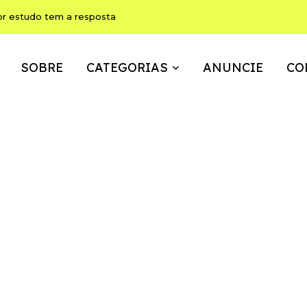
ho pode ser, ao mesmo tempo, memória, brincadeira e expressão
SOBRE
CATEGORIAS
ANUNCIE
CO