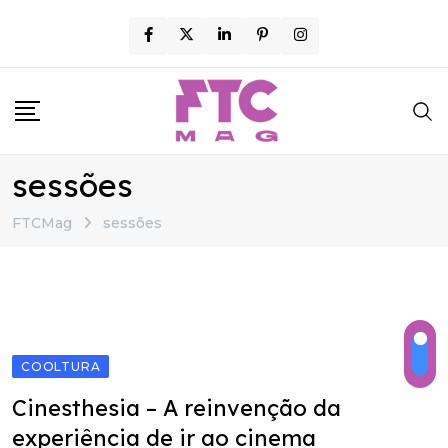
Skip
to
content
sessões
FTCMag
sessões
COOLTURA
Cinesthesia – A reinvenção da
experiência de ir ao cinema