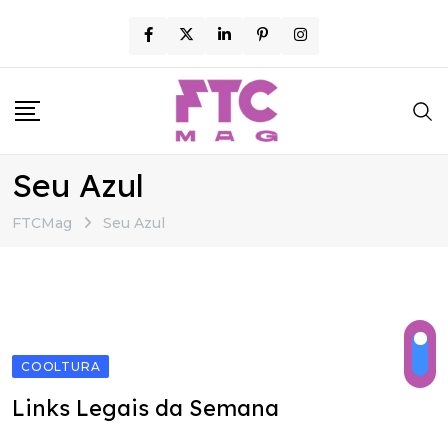
Skip
to
content
Seu Azul
FTCMag
Seu Azul
COOLTURA
Links Legais da Semana