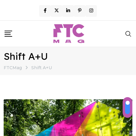
Skip
to
content
Shift A+U
FTCMag
Shift A+U