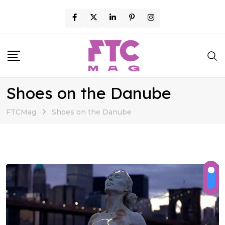
Skip
to
content
Shoes on the Danube
FTCMag
Shoes on the Danube