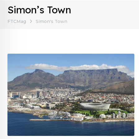
Simon’s Town
FTCMag
Simon's Town