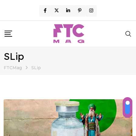
Skip
to
content
SLip
FTCMag
SLip