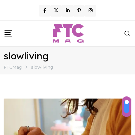
Skip
to
content
slowliving
FTCMag
slowliving