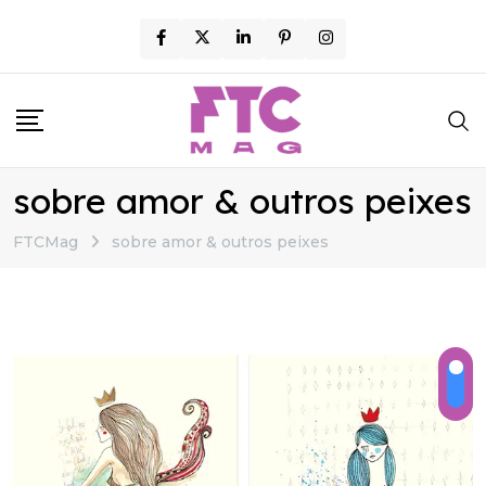
Skip
to
content
sobre amor & outros peixes
FTCMag
sobre amor & outros peixes