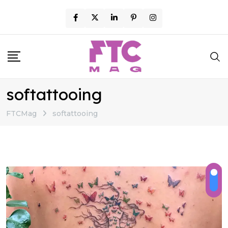
Skip
to
content
softattooing
FTCMag
softattooing