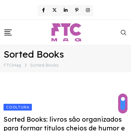
Skip
to
content
Sorted Books
FTCMag
Sorted Books
COOLTURA
Sorted Books: livros são organizados
para formar títulos cheios de humor e