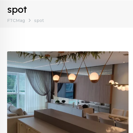
spot
FTCMag
spot