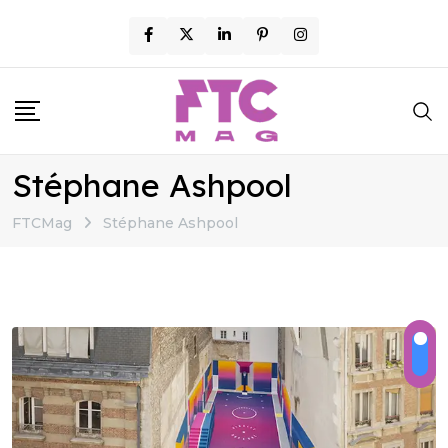
Skip
to
content
Stéphane Ashpool
FTCMag
Stéphane Ashpool