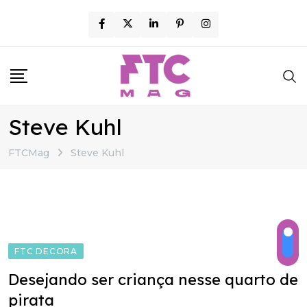
Skip
to
content
Steve Kuhl
FTCMag
Steve Kuhl
FTC DECORA
Desejando ser criança nesse quarto de
pirata