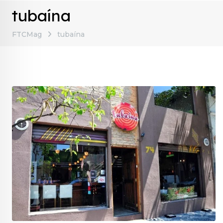
tubaína
FTCMag
tubaína