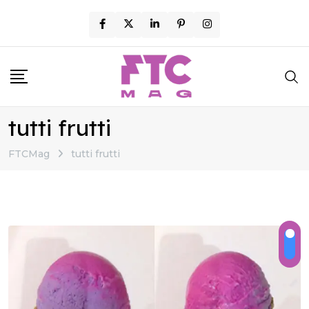
Skip
to
content
tutti frutti
FTCMag
tutti frutti