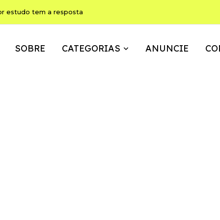
ho pode ser, ao mesmo tempo, memória, brincadeira e expressão
SOBRE
CATEGORIAS
ANUNCIE
CO