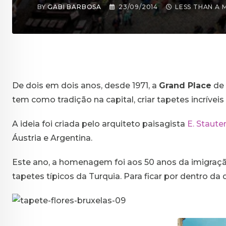
BY
GABI BARBOSA
23/09/2014
LESS THAN A 
De dois em dois anos, desde 1971, a
Grand Place
de 
tem como tradição na capital, criar tapetes incrívei
A ideia foi criada pelo arquiteto paisagista
E. Staut
Áustria e Argentina.
Este ano, a homenagem foi aos 50 anos da imigraç
tapetes típicos da Turquia. Para ficar por dentro 