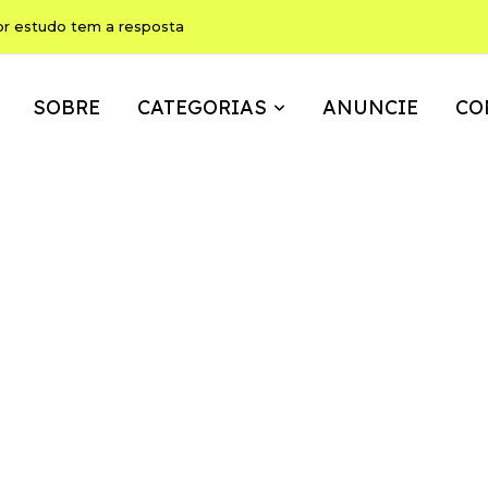
ho pode ser, ao mesmo tempo, memória, brincadeira e expressão
SOBRE
CATEGORIAS
ANUNCIE
CO