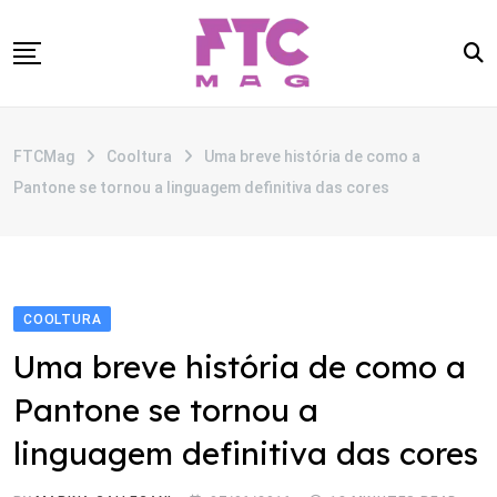
Skip
to
content
SOBRE
FTCMag
Cooltura
Uma breve história de como a
CATEGORIAS
Pantone se tornou a linguagem definitiva das cores
ANUNCIE
CONTATO
COOLTURA
Uma breve história de como a
Pantone se tornou a
linguagem definitiva das cores