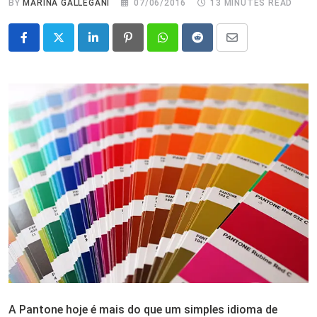
BY
MARINA GALLEGANI
07/06/2016
13 MINUTES READ
LinkedIn
Pinterest
Whatsapp
Reddit
Share
via
Email
A Pantone hoje é mais do que um simples idioma de