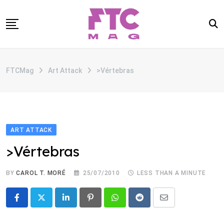
Skip
to
content
SOBRE
FTCMag
Art Attack
>Vértebras
CATEGORIAS
ANUNCIE
CONTATO
ART ATTACK
>Vértebras
BY
CAROL T. MORÉ
25/07/2010
LESS THAN A MINUTE
LinkedIn
Pinterest
Whatsapp
Reddit
Share
via