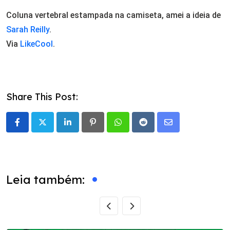
Coluna vertebral estampada na camiseta, amei a ideia de
Sarah Reilly
.
Via
LikeCool
.
Share This Post:
LinkedIn
Pinterest
Whatsapp
Reddit
Share
via
Email
Leia também: