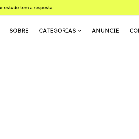
ho pode ser, ao mesmo tempo, memória, brincadeira e expressão
SOBRE
CATEGORIAS
ANUNCIE
CO