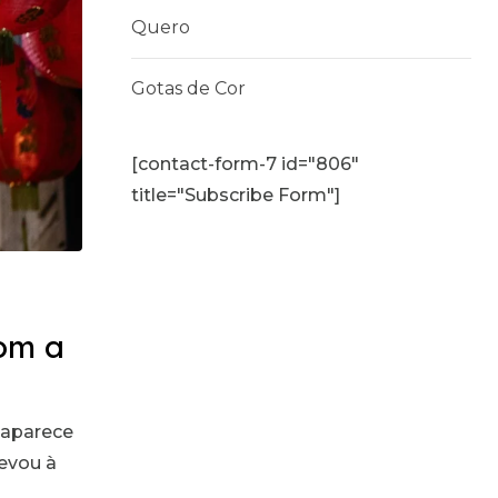
Quero
Gotas de Cor
[contact-form-7 id="806"
title="Subscribe Form"]
om a
 aparece
levou à