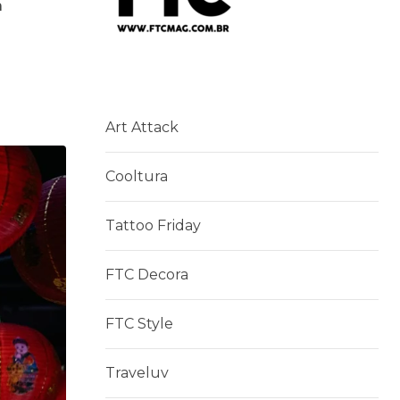
a
Art Attack
Cooltura
Tattoo Friday
FTC Decora
FTC Style
Traveluv