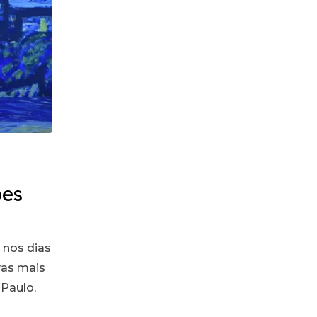
ões
 nos dias
vas mais
 Paulo,