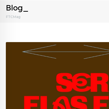
Blog_
FTCMag