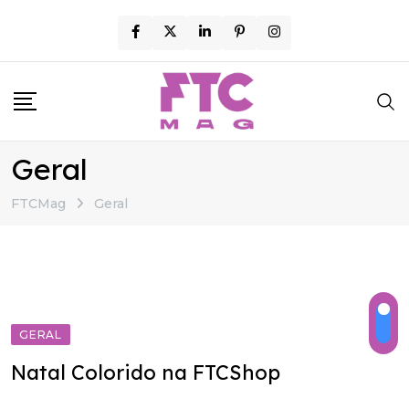
Skip
to
content
Geral
FTCMag
Geral
GERAL
Natal Colorido na FTCShop