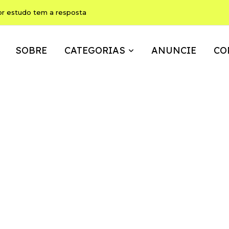
ho pode ser, ao mesmo tempo, memória, brincadeira e expressão
SOBRE
CATEGORIAS
ANUNCIE
CO