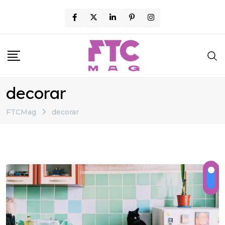
Skip
to
content
decorar
FTCMag
decorar