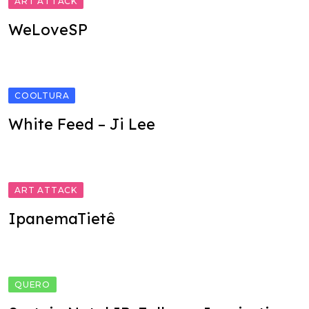
ART ATTACK
WeLoveSP
COOLTURA
White Feed – Ji Lee
ART ATTACK
IpanemaTietê
QUERO