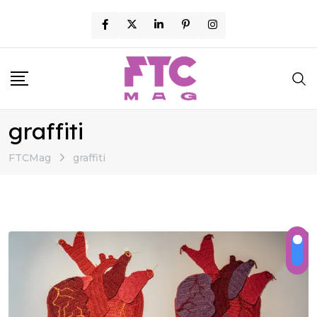
Skip
to
content
graffiti
FTCMag
graffiti