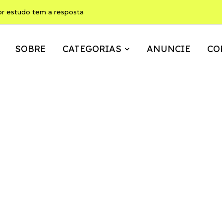
ho pode ser, ao mesmo tempo, memória, brincadeira e expressão
SOBRE
CATEGORIAS
ANUNCIE
CO