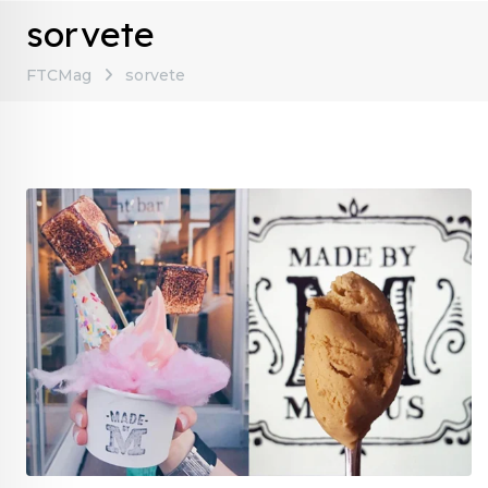
sorvete
FTCMag
sorvete