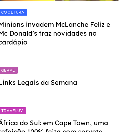
COOLTURA
Minions invadem McLanche Feliz e
Mc Donald’s traz novidades no
cardápio
GERAL
Links Legais da Semana
TRAVELUV
África do Sul: em Cape Town, uma
refeição 100% feita com sorvete