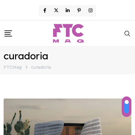
Skip
to
content
curadoria
FTCMag
curadoria