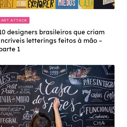
ART ATTACK
10 designers brasileiros que criam
incríveis letterings feitos à mão –
parte 1