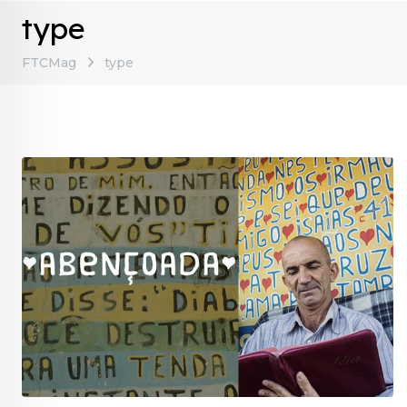
type
FTCMag
type