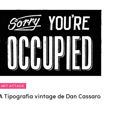
ART ATTACK
A Tipografia vintage de Dan Cassaro