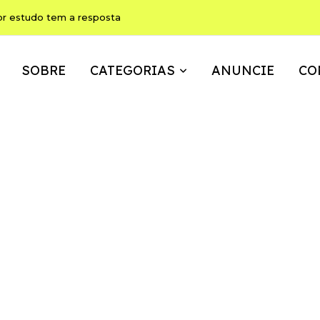
ho pode ser, ao mesmo tempo, memória, brincadeira e expressão
SOBRE
CATEGORIAS
ANUNCIE
CO